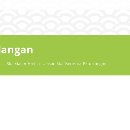
alangan
Slot Gacor Hari Ini: Ulasan Slot Bertema Petualangan