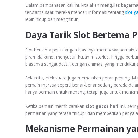
Dalam pembahasan kali ini, kita akan mengulas bagaima
terutama saat mereka mencari informasi tentang
slot ga
lebih hidup dan menghibur.
Daya Tarik Slot Bertema 
Slot bertema petualangan biasanya membawa pemain ke d
piramida kuno, menyusuri hutan misterius, hingga berbur
biasanya sangat detail, dengan animasi yang mendukung 
Selain itu, efek suara juga memainkan peran penting.
pemain merasa seperti benar-benar sedang berada dala
hanya bermain untuk menang, tetapi juga untuk menikm
Ketika pemain membicarakan
slot gacor hari ini
, seri
permainan yang terasa “hidup” dan memberikan pengal
Mekanisme Permainan ya