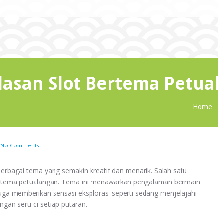
 Ulasan Slot Bertema Petu
Home
No Comments
erbagai tema yang semakin kreatif dan menarik. Salah satu
bertema petualangan. Tema ini menawarkan pengalaman bermain
uga memberikan sensasi eksplorasi seperti sedang menjelajahi
ngan seru di setiap putaran.