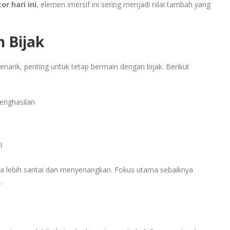
or hari ini
, elemen imersif ini sering menjadi nilai tambah yang
 Bijak
arik, penting untuk tetap bermain dengan bijak. Berikut
enghasilan
l
a lebih santai dan menyenangkan. Fokus utama sebaiknya
.