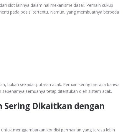
ari slot lainnya dalam hal mekanisme dasar. Pemain cukup
henti pada posisi tertentu. Namun, yang membuatnya berbeda
lanan, bukan sekadar putaran acak. Pemain sering merasa bahwa
pun sebenarnya semuanya tetap ditentukan oleh sistem acak.
 Sering Dikaitkan dengan
 untuk menggambarkan kondisi permainan yang terasa lebih