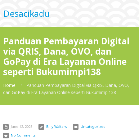
Desacikadu
Panduan Pembayaran Digital
via QRIS, Dana, OVO, dan
GoPay di Era Layanan Online
seperti Bukumimpi138
Home
Panduan Pembayaran Digital via QRIS, Dana, OVO,
dan GoPay di Era Layanan Online seperti Bukumimpi138
June 12, 2026
Billy Walters
Uncategorized
No Comments