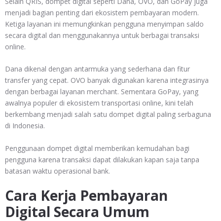
Selain QRIS, dompet digital seperti Dana, OVO, dan GoPay juga
menjadi bagian penting dari ekosistem pembayaran modern.
Ketiga layanan ini memungkinkan pengguna menyimpan saldo
secara digital dan menggunakannya untuk berbagai transaksi
online.
Dana dikenal dengan antarmuka yang sederhana dan fitur
transfer yang cepat. OVO banyak digunakan karena integrasinya
dengan berbagai layanan merchant. Sementara GoPay, yang
awalnya populer di ekosistem transportasi online, kini telah
berkembang menjadi salah satu dompet digital paling serbaguna
di Indonesia.
Penggunaan dompet digital memberikan kemudahan bagi
pengguna karena transaksi dapat dilakukan kapan saja tanpa
batasan waktu operasional bank.
Cara Kerja Pembayaran
Digital Secara Umum